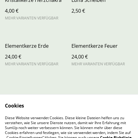
Kristallkerze Herzchakra
Luffa Scheiben
4,00 €
2,50 €
MEHR VARIANTEN VERFÜGBAR
Elementkerze Erde
Elementkerze Feuer
24,00 €
24,00 €
MEHR VARIANTEN VERFÜGBAR
MEHR VARIANTEN VERFÜGBAR
Cookies
Contact Us
Legal Terms
Diese Website verwendet Cookies. Diese kleine Dateien helfen uns zu
Privacy Policy
Cookie Policy
verstehen, wie Sie unsere Dienste nutzen, damit wir Ihre Erfahrung mit
Cookie-Richtlinie
SumUp noch weiter verbessern können. Sie können mehr über diese
Cookies erfahren und festlegen, wie sie verwendet werden, indem Sie auf
„Cookie-Einstellungen” klicken. Sie können auch unsere
Cookie-Richtlinie