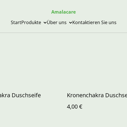
Amalacare
Start
Produkte
Über uns
Kontaktieren Sie uns
akra Duschseife
Kronenchakra Duschse
4,00 €