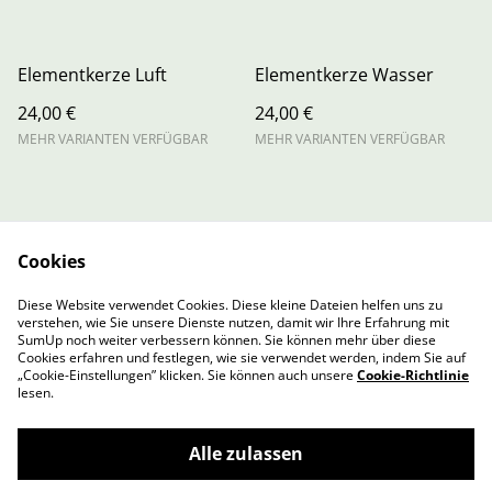
Elementkerze Luft
Elementkerze Wasser
24,00 €
24,00 €
MEHR VARIANTEN VERFÜGBAR
MEHR VARIANTEN VERFÜGBAR
Cookies
Contact Us
Legal Terms
Diese Website verwendet Cookies. Diese kleine Dateien helfen uns zu
Privacy Policy
Cookie Policy
verstehen, wie Sie unsere Dienste nutzen, damit wir Ihre Erfahrung mit
Cookie-Richtlinie
SumUp noch weiter verbessern können. Sie können mehr über diese
Cookies erfahren und festlegen, wie sie verwendet werden, indem Sie auf
„Cookie-Einstellungen” klicken. Sie können auch unsere
Cookie-Richtlinie
lesen.
Alle zulassen
©
2026
Amalacare