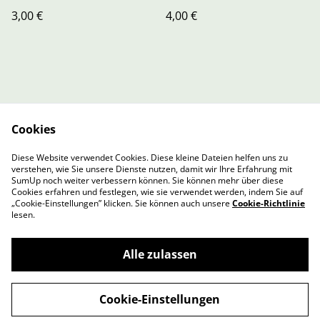
3,00 €
4,00 €
Cookies
Contact Us
Legal Terms
Diese Website verwendet Cookies. Diese kleine Dateien helfen uns zu
Privacy Policy
Cookie Policy
verstehen, wie Sie unsere Dienste nutzen, damit wir Ihre Erfahrung mit
Cookie-Richtlinie
SumUp noch weiter verbessern können. Sie können mehr über diese
Cookies erfahren und festlegen, wie sie verwendet werden, indem Sie auf
„Cookie-Einstellungen” klicken. Sie können auch unsere
Cookie-Richtlinie
lesen.
Alle zulassen
©
2026
Amalacare
Cookie-Einstellungen
powered by