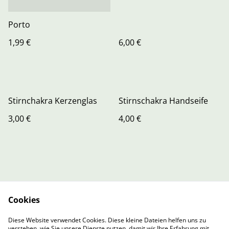
Porto
1,99 €
6,00 €
Stirnchakra Kerzenglas
Stirnschakra Handseife
3,00 €
4,00 €
Cookies
Contact Us
Legal Terms
Diese Website verwendet Cookies. Diese kleine Dateien helfen uns zu
Privacy Policy
Cookie Policy
verstehen, wie Sie unsere Dienste nutzen, damit wir Ihre Erfahrung mit