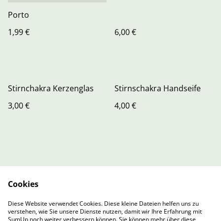
Porto
1,99 €
6,00 €
Stirnchakra Kerzenglas
Stirnschakra Handseife
3,00 €
4,00 €
Cookies
Contact Us
Legal Terms
Diese Website verwendet Cookies. Diese kleine Dateien helfen uns zu
Privacy Policy
Cookie Policy
verstehen, wie Sie unsere Dienste nutzen, damit wir Ihre Erfahrung mit
Cookie-Richtlinie
SumUp noch weiter verbessern können. Sie können mehr über diese