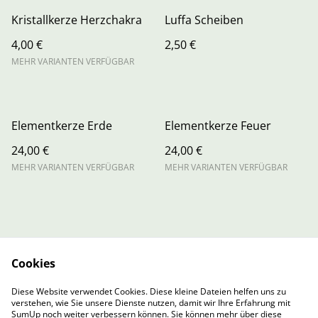
Kristallkerze Herzchakra
Luffa Scheiben
4,00 €
2,50 €
MEHR VARIANTEN VERFÜGBAR
Elementkerze Erde
Elementkerze Feuer
24,00 €
24,00 €
MEHR VARIANTEN VERFÜGBAR
MEHR VARIANTEN VERFÜGBAR
Cookies
Contact Us
Legal Terms
Diese Website verwendet Cookies. Diese kleine Dateien helfen uns zu
Privacy Policy
Cookie Policy
verstehen, wie Sie unsere Dienste nutzen, damit wir Ihre Erfahrung mit
Cookie-Richtlinie
SumUp noch weiter verbessern können. Sie können mehr über diese